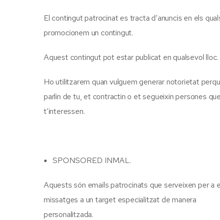
El contingut patrocinat es tracta d’anuncis en els qual
promocionem un contingut.
Aquest contingut pot estar publicat en qualsevol lloc.
Ho utilitzarem quan vulguem generar notorietat perq
parlin de tu, et contractin o et segueixin persones qu
t’interessen.
SPONSORED INMAL.
Aquests són emails patrocinats que serveixen per a e
missatges a un target especialitzat de manera
personalitzada.