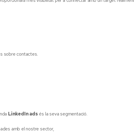
roporcionarà més visibilitat per a connectar amb un target realmen
ns sobre contactes.
inda
LinkedIn ads
és la seva segmentació.
ades amb el nostre sector,