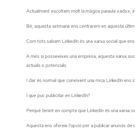
Actualment escoltem molt la màgica paraula «ads», I
Bé, aquesta setmana ens centrarem en aquesta última
Com tots sabem LinkedIn és una xarxa social que ens
A més si posseeixes una empresa, aquesta xarxa socia
actuals o potencials.
I clar és normal que coneixent una mica LinkedIn ens 
I que puc publicitar en LinkedIn?
Perquè tenint en compte que LinkedIn és una xarxa soc
Aquesta ens ofereix l’opció per a publicar anuncis de