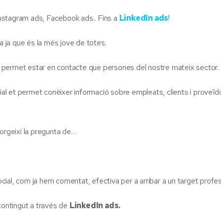
nstagram ads, Facebook ads.. Fins a
LinkedIn ads
!
 ja que és la més jove de totes.
 permet estar en contacte que persones del nostre mateix sector.
l et permet conèixer informació sobre empleats, clients i proveïdo
sorgeixi la pregunta de…
ial, com ja hem comentat, efectiva per a arribar a un target profes
 contingut a través de
LinkedIn ads.