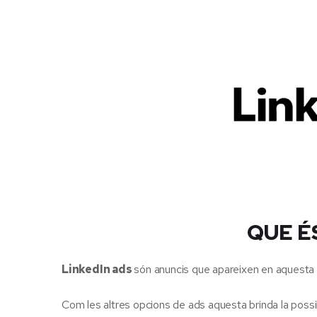
QUE É
LinkedIn ads
són anuncis que apareixen en aquesta x
Com les altres opcions de ads aquesta brinda la possib