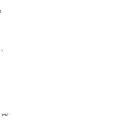
s
uè
e
nviar