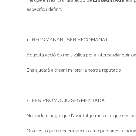
Pel que en realitzar una acció de
LinkedIn Ads
ens p
específic i definit.
RECOMANAR I SER RECOMANAT.
Aquesta acció és molt vàlida per a intercanviar opinio
Ens ajudarà a crear i millorar la nostra reputació
FER PROMOCIÓ SEGMENTADA.
No podem negar que l’avantatge més clar que ens br
Gràcies a que creguem vinculo amb persones relacion