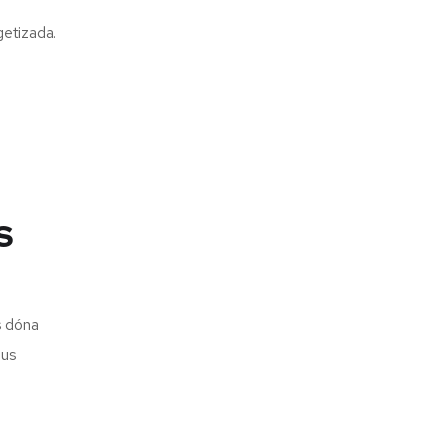
getizada.
S
 dóna
ius