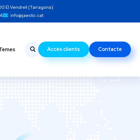
700 El Vendrell (Tarragona)
14
info@jaestic.cat
Accés clients
Contacte
Temes