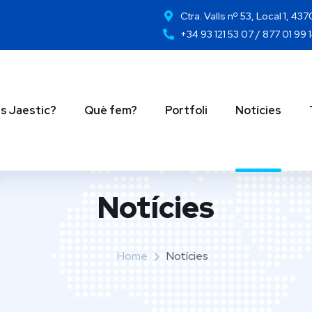
Ctra. Valls nº 53, Local 1, 43
+34 93 121 53 07 / 877 01 99 
s Jaestic?
Què fem?
Portfoli
Notícies
Notícies
Home
Notícies