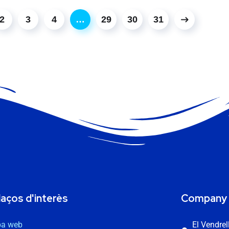
2
3
4
…
29
30
31
laços d'interès
Company
a web
El Vendre