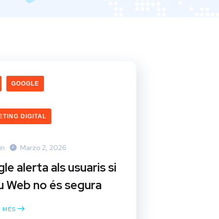
GOOGLE
TING DIGITAL
in
Marzo 2, 2026
e alerta als usuaris si
eu Web no és segura
X MÉS