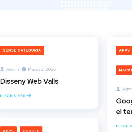
SENSE CATEGORIA
APPS
Admin
Marzo 2, 2026
MARKE
Disseny Web Valls
Adm
LLEGEIX MÉS
Googl
el t
LLEGEI
APPS
GOOGLE