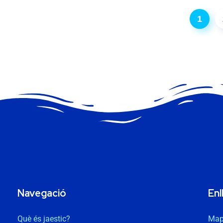
1
Navegació
Enl
Què és jaestic?
Map