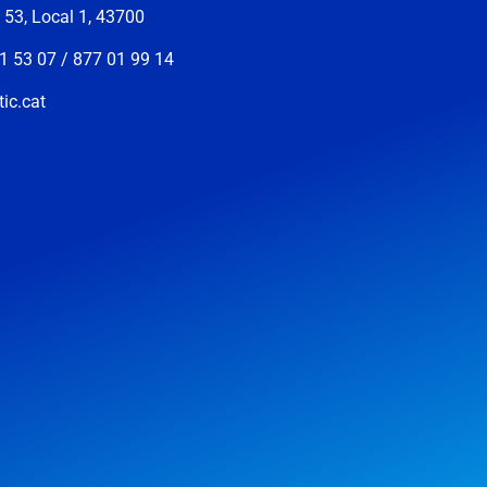
s 53, Local 1, 43700
1 53 07 / 877 01 99 14
ic.cat