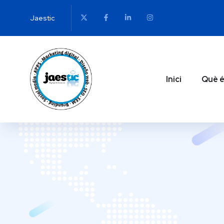
Jaestic
Inici
Què é