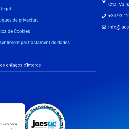
Ctra. Vall
 legal
+34 93 12
tiques de privacitat
info@jaest
tica de Cookies
sentiment pel tractament de dades
ookies para