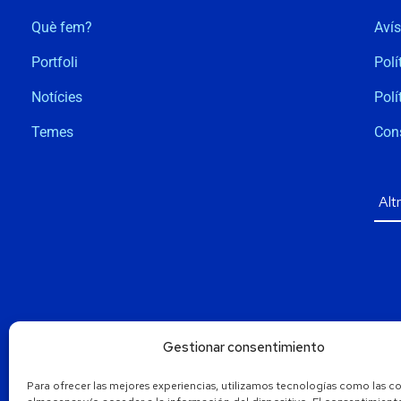
Què fem?
Avís
Portfoli
Polí
Notícies
Polí
Temes
Con
Gestionar consentimiento
Para ofrecer las mejores experiencias, utilizamos tecnologías como las c