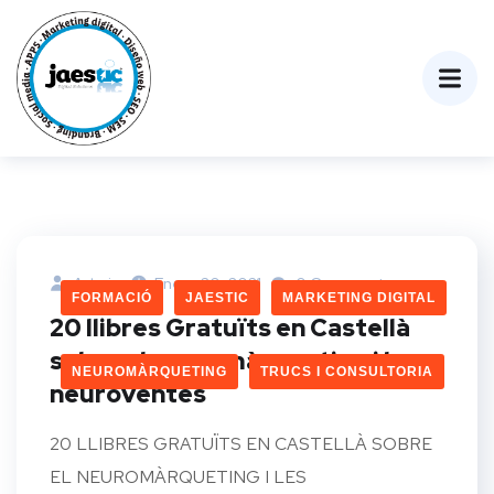
Admin
Enero 20, 2021
0 Comments
FORMACIÓ
JAESTIC
MARKETING DIGITAL
20 llibres Gratuïts en Castellà
sobre el neuromàrqueting i les
NEUROMÀRQUETING
TRUCS I CONSULTORIA
neuroventes
20 LLIBRES GRATUÏTS EN CASTELLÀ SOBRE
EL NEUROMÀRQUETING I LES