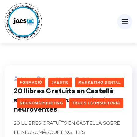
Admin
Enero 20, 2021
0 Comments
FORMACIÓ
JAESTIC
MARKETING DIGITAL
20 llibres Gratuïts en Castellà
sobre el neuromàrqueting i les
NEUROMÀRQUETING
TRUCS I CONSULTORIA
neuroventes
20 LLIBRES GRATUÏTS EN CASTELLÀ SOBRE
EL NEUROMÀRQUETING I LES