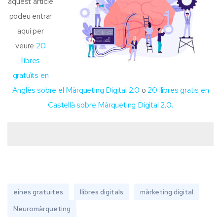
aquest article
podeu entrar
aquí per
veure
20
llibres
gratuïts en
Anglès sobre el Màrqueting Digital 2.0
o
20 llibres gratis en
Castellà sobre Màrqueting Digital 2.0.
eines gratuites
llibres digitals
màrketing digital
Neuromàrqueting