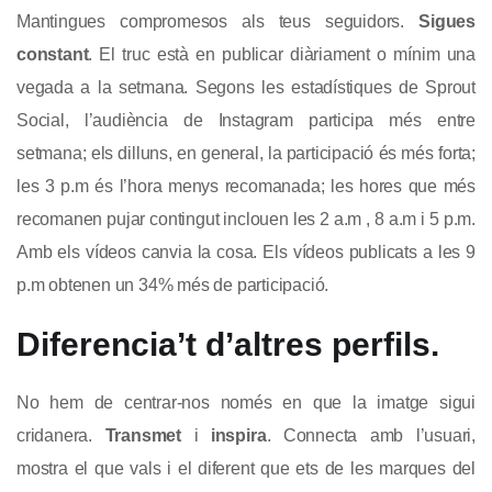
Mantingues compromesos als teus seguidors.
Sigues
constant
. El truc està en publicar diàriament o mínim una
vegada a la setmana. Segons les estadístiques de Sprout
Social, l’audiència de Instagram participa més entre
setmana; els dilluns, en general, la participació és més forta;
les 3 p.m és l’hora menys recomanada; les hores que més
recomanen pujar contingut inclouen les 2 a.m , 8 a.m i 5 p.m.
Amb els vídeos canvia la cosa. Els vídeos publicats a les 9
p.m obtenen un 34% més de participació.
Diferencia’t d’altres perfils.
No hem de centrar-nos només en que la imatge sigui
cridanera.
Transmet
i
inspira
. Connecta amb l’usuari,
mostra el que vals i el diferent que ets de les marques del