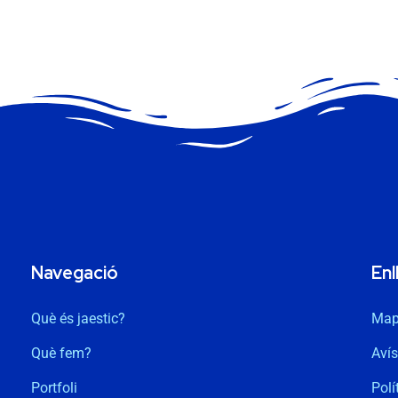
Navegació
Enl
Què és jaestic?
Map
Què fem?
Avís
Portfoli
Polí