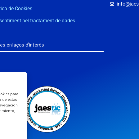
info@jaest
tica de Cookies
sentiment pel tractament de dades
ookies para
o de estas
navegación
ntimiento,