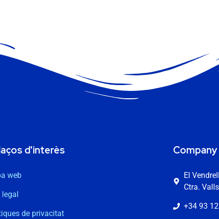
laços d'interès
Company
a web
El Vendre
Ctra. Vall
 legal
+34 93 12
tiques de privacitat