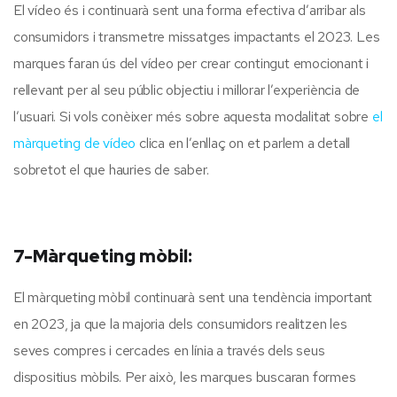
El vídeo és i continuarà sent una forma efectiva d’arribar als
consumidors i transmetre missatges impactants el 2023. Les
marques faran ús del vídeo per crear contingut emocionant i
rellevant per al seu públic objectiu i millorar l’experiència de
l’usuari. Si vols conèixer més sobre aquesta modalitat sobre
el
màrqueting de vídeo
clica en l’enllaç on et parlem a detall
sobretot el que hauries de saber.
7-Màrqueting mòbil:
El màrqueting mòbil continuarà sent una tendència important
en 2023, ja que la majoria dels consumidors realitzen les
seves compres i cercades en línia a través dels seus
dispositius mòbils. Per això, les marques buscaran formes