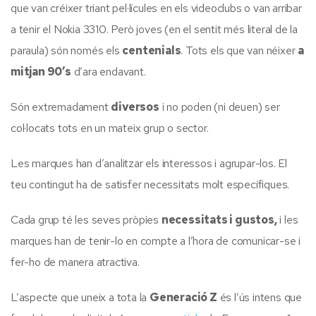
que van créixer triant pel·lícules en els videoclubs o van arribar
a tenir el Nokia 3310. Però joves (en el sentit més literal de la
paraula) són només els
centenials
. Tots els que van néixer
a
mitjan 90’s
d’ara endavant.
Són extremadament
diversos
i no poden (ni deuen) ser
col·locats tots en un mateix grup o sector.
Les marques han d’analitzar els interessos i agrupar-los. El
teu contingut ha de satisfer necessitats molt específiques.
Cada grup té les seves pròpies
necessitats i gustos,
i les
marques han de tenir-lo en compte a l’hora de comunicar-se i
fer-ho de manera atractiva.
L’aspecte que uneix a tota la
Generació Z
és l’ús intens que