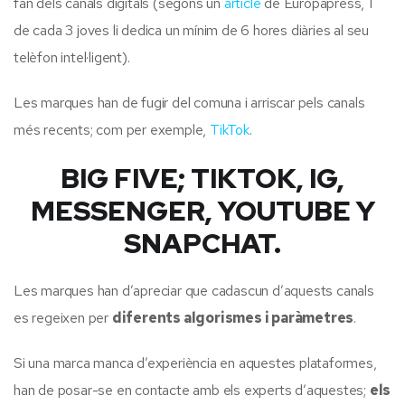
fan dels canals digitals (segons un
article
de Europapress, 1
de cada 3 joves li dedica un mínim de 6 hores diàries al seu
telèfon intel·ligent).
Les marques han de fugir del comuna i arriscar pels canals
més recents; com per exemple,
TikTok
.
BIG FIVE; TIKTOK, IG,
MESSENGER, YOUTUBE Y
SNAPCHAT.
Les marques han d’apreciar que cadascun d’aquests canals
es regeixen per
diferents algorismes i paràmetres
.
Si una marca manca d’experiència en aquestes plataformes,
han de posar-se en contacte amb els experts d’aquestes;
els