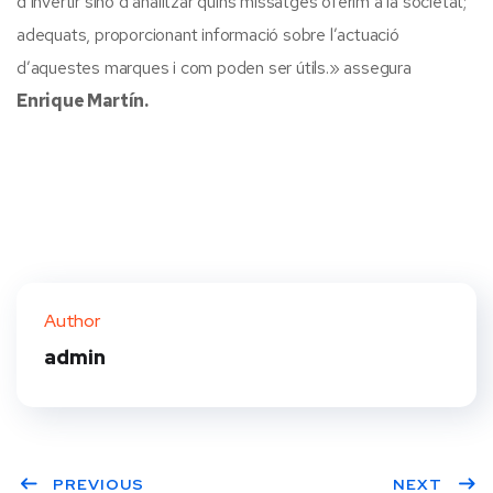
d’invertir sinó d’analitzar quins missatges oferim a la societat;
adequats, proporcionant informació sobre l’actuació
d’aquestes marques i com poden ser útils.» assegura
Enrique Martín.
Author
admin
PREVIOUS
NEXT