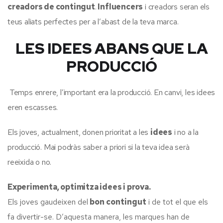
creadors de contingut
.
Influencers
i creadors seran els
teus aliats perfectes per a l’abast de la teva marca.
LES IDEES ABANS QUE LA
PRODUCCIÓ
Temps enrere, l’important era la producció. En canvi, les idees
eren escasses.
Els joves, actualment, donen prioritat a les
idees
i no a la
producció. Mai podràs saber a priori si la teva idea serà
reeixida o no.
Experimenta, optimitza idees i prova.
Els joves gaudeixen del
bon contingut
i de tot el que els
fa divertir-se. D’aquesta manera, les marques han de