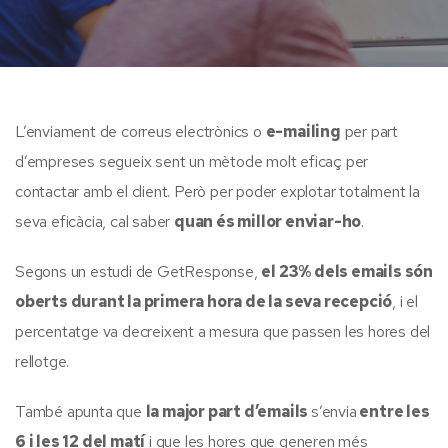
L’enviament de correus electrònics o
e-mailing
per part
d’empreses segueix sent un mètode molt eficaç per
contactar amb el client. Però per poder explotar totalment la
seva eficàcia, cal saber
quan és millor enviar-ho
.
Segons un estudi de GetResponse,
el 23% dels emails són
oberts durant la primera hora de la seva recepció
, i el
percentatge va decreixent a mesura que passen les hores del
rellotge.
També apunta que
la major part d’emails
s’envia
entre les
6 i les 12 del matí
i que les hores que generen més