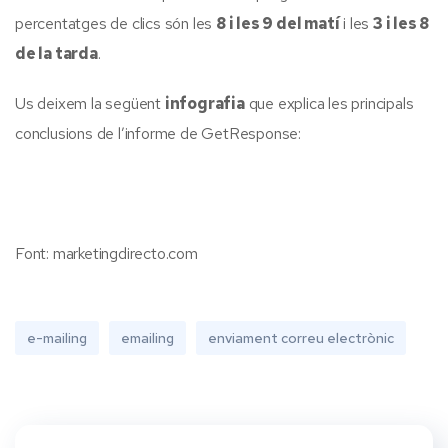
percentatges de clics són les
8 i les 9 del matí
i les
3 i les 8
de la tarda
.
Us deixem la següent
infografia
que explica les principals
conclusions de l’informe de GetResponse:
Font: marketingdirecto.com
e-mailing
emailing
enviament correu electrònic