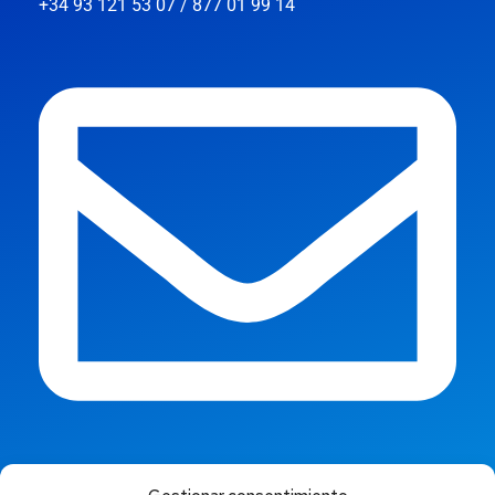
+34 93 121 53 07 / 877 01 99 14
info@jaestic.cat