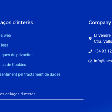
laços d'interès
Company
a web
El Vendre
Ctra. Vall
 legal
+34 93 12
tiques de privacitat
info@jaest
tica de Cookies
sentiment pel tractament de dades