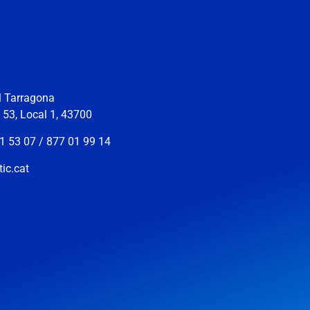
ll Tarragona
s 53, Local 1, 43700
1 53 07 / 877 01 99 14
ic.cat