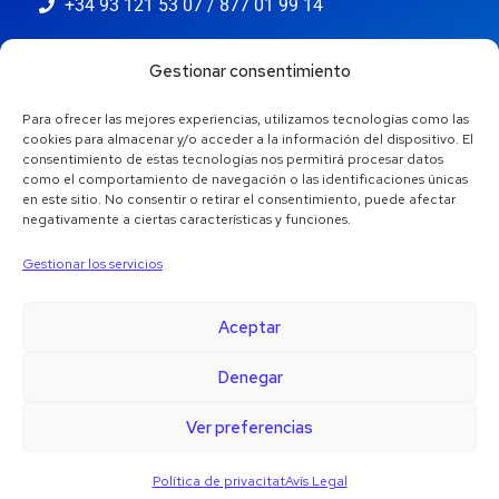
+34 93 121 53 07 / 877 01 99 14
info@jaestic.cat
Gestionar consentimiento
Para ofrecer las mejores experiencias, utilizamos tecnologías como las
cookies para almacenar y/o acceder a la información del dispositivo. El
consentimiento de estas tecnologías nos permitirá procesar datos
como el comportamiento de navegación o las identificaciones únicas
en este sitio. No consentir o retirar el consentimiento, puede afectar
negativamente a ciertas características y funciones.
Gestionar los servicios
Aceptar
Denegar
Copyright © 2024 Jaestic S.L. Tots els drets reservats.
1
Ver preferencias
Política de privacitat
Avís Legal