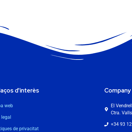
laços d'interès
Company
a web
El Vendre
Ctra. Vall
 legal
+34 93 12
tiques de privacitat