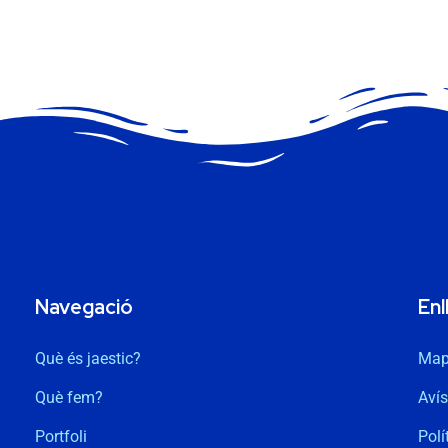
Navegació
Enl
Què és jaestic?
Map
Què fem?
Avís
Portfoli
Polí