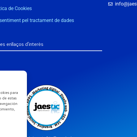
info@jaest
tica de Cookies
sentiment pel tractament de dades
ookies para
o de estas
navegación
ntimiento,