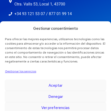
Ctra. Valls 53, Local 1, 43700
+34 93 121 53 07 / 877 01 99 14
info@jaestic.cat
Gestionar consentimiento
Para ofrecer las mejores experiencias, utilizamos tecnologías como las
cookies para almacenar y/o acceder a la información del dispositivo. El
consentimiento de estas tecnologías nos permitirá procesar datos
como el comportamiento de navegación o las identificaciones únicas
en este sitio. No consentir o retirar el consentimiento, puede afectar
negativamente a ciertas características y funciones.
Gestionar los servicios
Aceptar
Denegar
Copyright © 2024 Jaestic S.L. Tots els drets reservats.
1
Ver preferencias