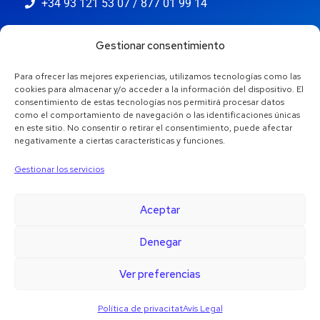
+34 93 121 53 07 / 877 01 99 14
info@jaestic.cat
Gestionar consentimiento
Para ofrecer las mejores experiencias, utilizamos tecnologías como las
cookies para almacenar y/o acceder a la información del dispositivo. El
consentimiento de estas tecnologías nos permitirá procesar datos
como el comportamiento de navegación o las identificaciones únicas
en este sitio. No consentir o retirar el consentimiento, puede afectar
negativamente a ciertas características y funciones.
Gestionar los servicios
Aceptar
Denegar
Copyright © 2024 Jaestic S.L. Tots els drets reservats.
Ver preferencias
Política de privacitat
Avís Legal