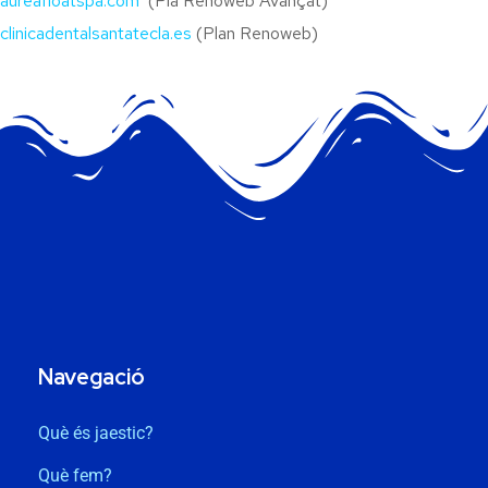
aureafloatspa.com
(Pla Renoweb Avançat)
clinicadentalsantatecla.es
(Plan Renoweb)
Navegació
Què és jaestic?
Què fem?