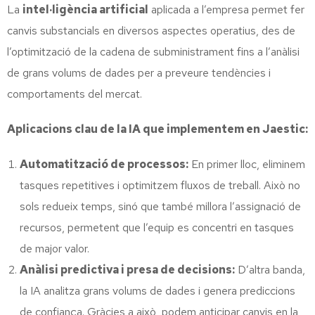
La
intel·ligència artificial
aplicada a l’empresa permet fer
canvis substancials en diversos aspectes operatius, des de
l’optimització de la cadena de subministrament fins a l’anàlisi
de grans volums de dades per a preveure tendències i
comportaments del mercat.
Aplicacions clau de la IA que implementem en Jaestic:
Automatització de processos:
En primer lloc, eliminem
tasques repetitives i optimitzem fluxos de treball. Això no
sols redueix temps, sinó que també millora l’assignació de
recursos, permetent que l’equip es concentri en tasques
de major valor.
Anàlisi predictiva i presa de decisions:
D’altra banda,
la IA analitza grans volums de dades i genera prediccions
de confiança. Gràcies a això, podem anticipar canvis en la