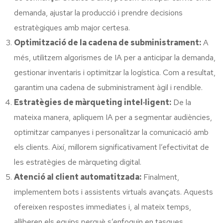
demanda, ajustar la producció i prendre decisions
estratègiques amb major certesa.
Optimització de la cadena de subministrament:
A
més, utilitzem algorismes de IA per a anticipar la demanda,
gestionar inventaris i optimitzar la logística. Com a resultat,
garantim una cadena de subministrament àgil i rendible.
Estratègies de màrqueting intel·ligent:
De la
mateixa manera, apliquem IA per a segmentar audiències,
optimitzar campanyes i personalitzar la comunicació amb
els clients. Així, millorem significativament l’efectivitat de
les estratègies de màrqueting digital.
Atenció al client automatitzada:
Finalment,
implementem bots i assistents virtuals avançats. Aquests
ofereixen respostes immediates i, al mateix temps,
alliberen els equips perquè s’enfoquin en tasques