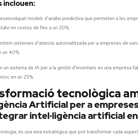
 inclouen:
envolupat models d’anàlisi predictiva que permeten a les empres
talvi en costos de fins a un 20%.
tem sistemes d’atenció automatitzada per a empreses de serveis
en un 40%.
un sistema de IA per a la gestió d’inventaris en una empresa fabr
estoc en un 25%.
nsformació tecnològica a
gència Artificial per a empreses
egrar intel·ligència artificial 
ologia; és una eina estratègica que pot transformar cada aspecte 