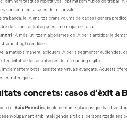
oc, eliminem tasques repetitives i optimitzem fluxos de treball. A
 es concentri en tasques de major valor.
ltra banda, la IA analitza grans volums de dades i genera predicc
endre decisions estratègiques amb major certesa.
ament:
A més, utilitzem algorismes de IA per a anticipar la demanda
trament àgil i rendible.
e la mateixa manera, apliquem IA per a segmentar audiències, op
l’efectivitat de les estratègies de màrqueting digital.
 implementem bots i assistents virtuals avançats. Aquests ofere
es estratègiques.
ltats concrets: casos d’èxit a 
ona i el
Baix Penedès
, implementant solucions que han transform
desenvolupament amb intel·ligència artificial personalitzada ens p