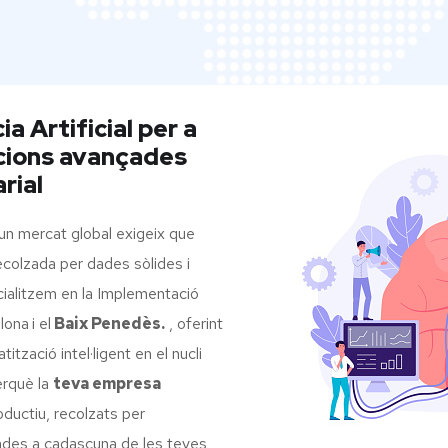
a Artificial per a
cions avançades
rial
un mercat global exigeix que
ecolzada per dades sòlides i
cialitzem en la Implementació
elona
i el
Baix Penedès.
, oferint
tzació intel·ligent en el nucli
rquè la
teva empresa
oductiu, recolzats per
tades a cadascuna de les teves