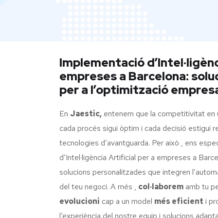
Implementació d’Intel·ligènci
empreses a Barcelona: solu
per a l’optimització empresa
En
Jaestic,
entenem que la competitivitat en 
cada procés sigui òptim i cada decisió estigui r
tecnologies d’avantguarda. Per això , ens espe
d’Intel·ligència Artificial per a empreses a Barc
solucions personalitzades que integren l’automati
del teu negoci. A més ,
col·laborem
amb tu pe
evolucioni
cap a un model
més eficient
i pr
l’experiència del nostre equip i solucions adap