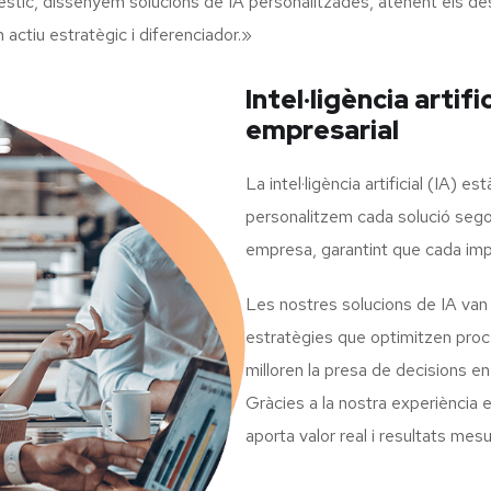
stic, dissenyem solucions de IA personalitzades, atenent els d
actiu estratègic i diferenciador.»
Intel·ligència artifi
empresarial
La intel·ligència artificial (IA) 
personalitzem cada solució sego
empresa, garantint que cada imple
Les nostres solucions de IA van 
estratègies que optimitzen proce
milloren la presa de decisions 
Gràcies a la nostra experiència 
aporta valor real i resultats mes