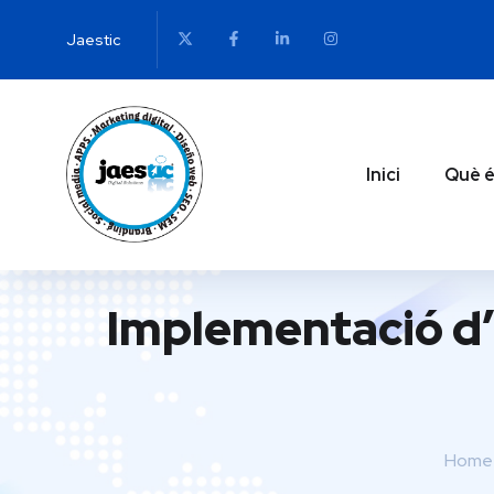
Jaestic
Inici
Què é
Implementació d’I
Home