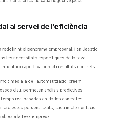
esafiaments únics de cada negoci. Aquest
cial al servei de l’eficiència
està redefinint el panorama empresarial, i en Jaestic
ns les necessitats específiques de la teva
mentació aporti valor real i resultats concrets. .
molt més allà de l’automatització: creem
ssos clau, permeten anàlisis predictives i
en temps real basades en dades concretes.
en projectes personalitzats, cada implementació
urables a la teva empresa.