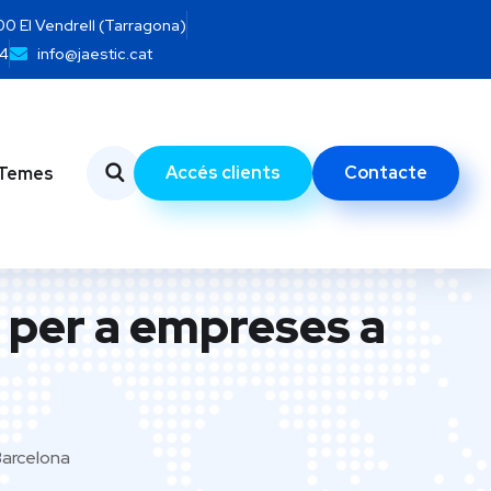
700 El Vendrell (Tarragona)
14
info@jaestic.cat
Accés clients
Contacte
Temes
l per a empreses a
Barcelona