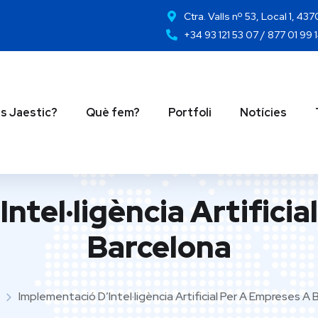
Ctra. Valls nº 53, Local 1, 43
+34 93 121 53 07 / 877 01 99 
s Jaestic?
Què fem?
Portfoli
Notícies
ntel·ligència Artificia
Barcelona
Implementació D’Intel·ligència Artificial Per A Empreses A 