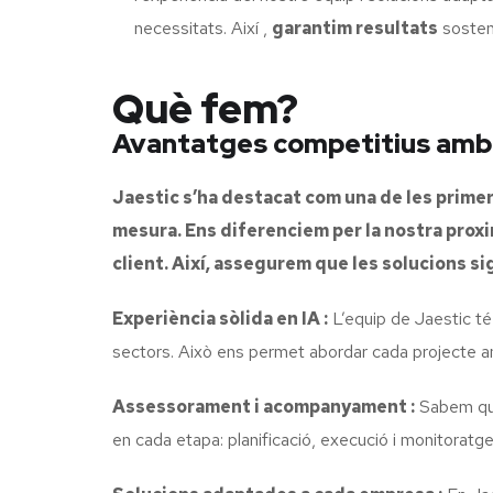
necessitats. Així ,
garantim resultats
sosteni
Què fem?
Avantatges competitius amb ja
Jaestic s’ha destacat com una de les primere
mesura. Ens diferenciem per la nostra proxi
client. Així, assegurem que les solucions si
Experiència sòlida en IA :
L’equip de Jaestic té
sectors. Això ens permet abordar cada projecte am
Assessorament i acompanyament :
Sabem que 
en cada etapa: planificació, execució i monitoratge