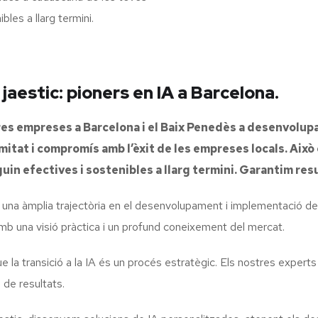
bles a llarg termini.
estic: pioners en IA a Barcelona.
s empreses a Barcelona i el Baix Penedès a desenvolupar 
mitat i compromís amb l’èxit de les empreses locals. Ai
guin efectives i sostenibles a llarg termini. Garantim res
 una àmplia trajectòria en el desenvolupament i implementació d
b una visió pràctica i un profund coneixement del mercat.
la transició a la IA és un procés estratègic. Els nostres experts
 de resultats.