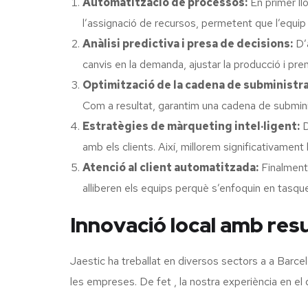
Automatització de processos:
En primer ll
l’assignació de recursos, permetent que l’equip
Anàlisi predictiva i presa de decisions:
D’a
canvis en la demanda, ajustar la producció i pr
Optimització de la cadena de subministr
Com a resultat, garantim una cadena de subminis
Estratègies de màrqueting intel·ligent:
D
amb els clients. Així, millorem significativament 
Atenció al client automatitzada:
Finalment,
alliberen els equips perquè s’enfoquin en tasqu
Innovació local amb resu
Jaestic ha treballat en diversos sectors a a Barcel
les empreses. De fet , la nostra experiència en el 