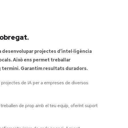
lobregat.
a desenvolupar projectes d’intel·ligència
ocals. Això ens permet treballar
g termini. Garantim resultats duradors.
e projectes de IA per a empreses de diversos
 treballen de prop amb el teu equip, oferint suport