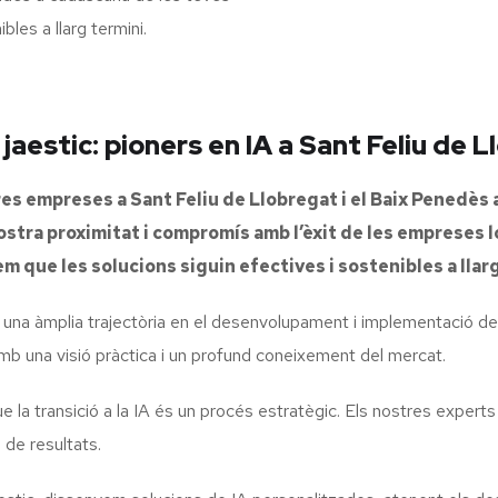
bles a llarg termini.
estic: pioners en IA a Sant Feliu de L
es empreses a Sant Feliu de Llobregat i el Baix Penedès 
nostra proximitat i compromís amb l’èxit de les empreses l
m que les solucions siguin efectives i sostenibles a llar
 una àmplia trajectòria en el desenvolupament i implementació d
b una visió pràctica i un profund coneixement del mercat.
la transició a la IA és un procés estratègic. Els nostres experts
 de resultats.