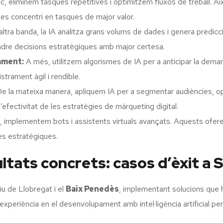
oc, eliminem tasques repetitives i optimitzem fluxos de treball. A
 es concentri en tasques de major valor.
ltra banda, la IA analitza grans volums de dades i genera predicc
endre decisions estratègiques amb major certesa.
ament:
A més, utilitzem algorismes de IA per a anticipar la demanda
trament àgil i rendible.
e la mateixa manera, apliquem IA per a segmentar audiències, op
l’efectivitat de les estratègies de màrqueting digital.
 implementem bots i assistents virtuals avançats. Aquests ofere
es estratègiques.
ltats concrets: casos d’èxit a 
iu de Llobregat i el
Baix Penedès
, implementant solucions que h
experiència en el desenvolupament amb intel·ligència artificial pe