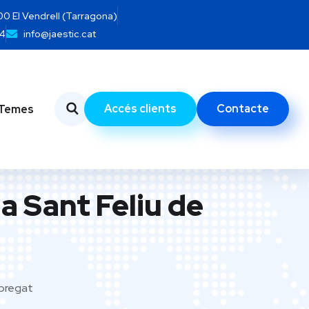
700 El Vendrell (Tarragona)
14
info@jaestic.cat
Accés clients
Contacte
Temes
a Sant Feliu de
obregat