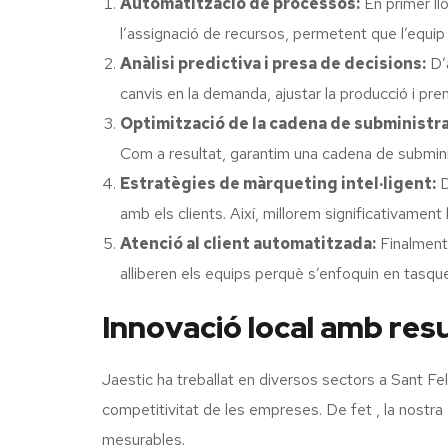
Automatització de processos:
En primer ll
l’assignació de recursos, permetent que l’equip
Anàlisi predictiva i presa de decisions:
D’a
canvis en la demanda, ajustar la producció i pr
Optimització de la cadena de subministr
Com a resultat, garantim una cadena de subminis
Estratègies de màrqueting intel·ligent:
D
amb els clients. Així, millorem significativament 
Atenció al client automatitzada:
Finalment,
alliberen els equips perquè s’enfoquin en tasqu
Innovació local amb resu
Jaestic ha treballat en diversos sectors a Sant Fel
competitivitat de les empreses. De fet , la nostra 
mesurables.