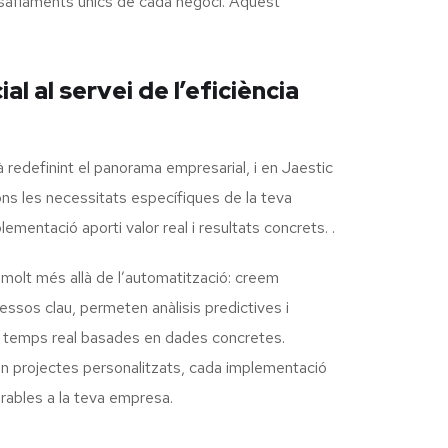
esafiaments únics de cada negoci. Aquest
cial al servei de l’eficiència
està redefinint el panorama empresarial, i en Jaestic
ns les necessitats específiques de la teva
mentació aporti valor real i resultats concrets. .
molt més allà de l’automatització: creem
ssos clau, permeten anàlisis predictives i
en temps real basades en dades concretes.
en projectes personalitzats, cada implementació
urables a la teva empresa.