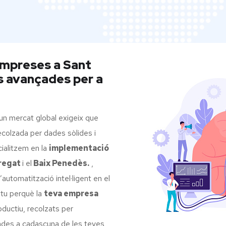
empreses a Sant
ns avançades per a
un mercat global exigeix que
ecolzada per dades sòlides i
ialitzem en la
implementació
bregat
i el
Baix Penedès.
,
automatització intel·ligent en el
tu perquè la
teva empresa
oductiu, recolzats per
tades a cadascuna de les teves