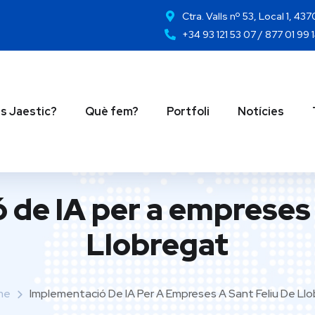
Ctra. Valls nº 53, Local 1, 43
+34 93 121 53 07 / 877 01 99 
s Jaestic?
Què fem?
Portfoli
Notícies
de IA per a empreses 
Llobregat
me
Implementació De IA Per A Empreses A Sant Feliu De Ll