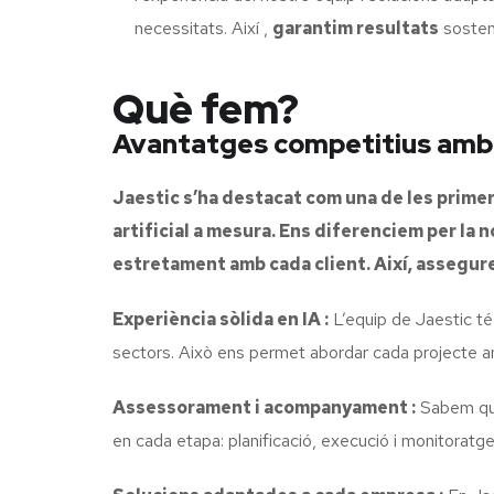
necessitats. Així ,
garantim resultats
sosteni
Què fem?
Avantatges competitius amb ja
Jaestic s’ha destacat com una de les primer
artificial a mesura. Ens diferenciem per la 
estretament amb cada client. Així, assegure
Experiència sòlida en IA :
L’equip de Jaestic té
sectors. Això ens permet abordar cada projecte am
Assessorament i acompanyament :
Sabem que 
en cada etapa: planificació, execució i monitoratge