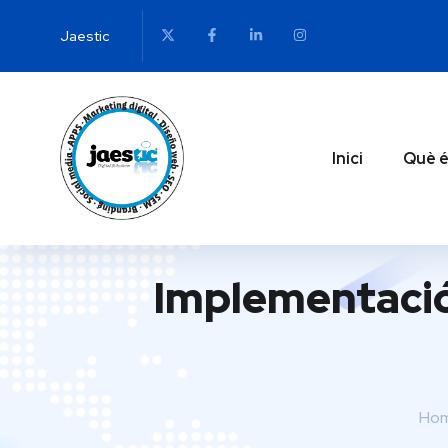
Jaestic
Inici
Què é
Implementació 
Ho