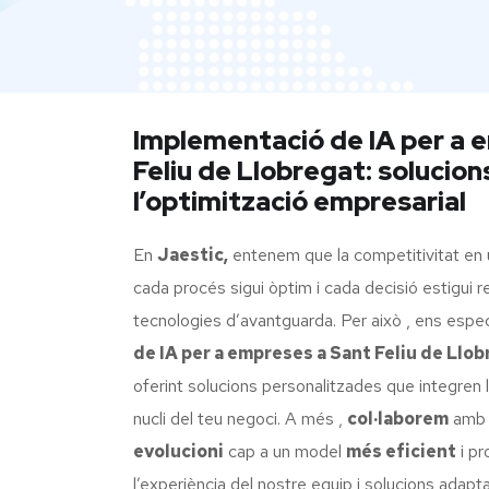
Implementació de IA per a 
Feliu de Llobregat: solucio
l’optimització empresarial
En
Jaestic,
entenem que la competitivitat en 
cada procés sigui òptim i cada decisió estigui r
tecnologies d’avantguarda. Per això , ens espec
de IA per a empreses a Sant Feliu de Llo
oferint solucions personalitzades que integren l’
nucli del teu negoci. A més ,
col·laborem
amb 
evolucioni
cap a un model
més eficient
i pr
l’experiència del nostre equip i solucions adap