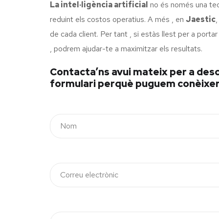
La intel·ligència artificial
no és només una tecn
reduint els costos operatius. A més , en
Jaestic
,
de cada client. Per tant , si estàs llest per a port
, podrem ajudar-te a maximitzar els resultats.
Contacta’ns avui mateix per a desco
formulari perquè puguem conèixer l