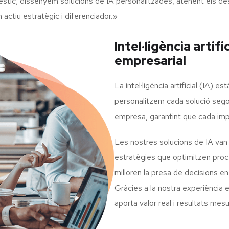
stic, dissenyem solucions de IA personalitzades, atenent els d
actiu estratègic i diferenciador.»
Intel·ligència artifi
empresarial
La intel·ligència artificial (IA) 
personalitzem cada solució sego
empresa, garantint que cada imple
Les nostres solucions de IA van 
estratègies que optimitzen proce
milloren la presa de decisions 
Gràcies a la nostra experiència 
aporta valor real i resultats mes