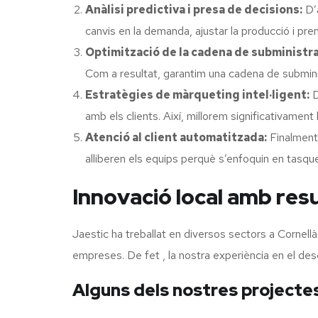
Anàlisi predictiva i presa de decisions:
D’a
canvis en la demanda, ajustar la producció i pr
Optimització de la cadena de subministr
Com a resultat, garantim una cadena de subminis
Estratègies de màrqueting intel·ligent:
D
amb els clients. Així, millorem significativament 
Atenció al client automatitzada:
Finalment,
alliberen els equips perquè s’enfoquin en tasqu
Innovació local amb resu
Jaestic ha treballat en diversos sectors a Cornellà 
empreses. De fet , la nostra experiència en el des
Alguns dels nostres projectes