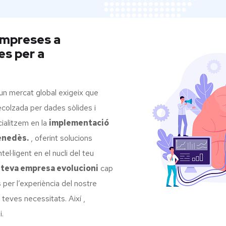
empreses a
es per a
un mercat global exigeix que
ecolzada per dades sòlides i
ialitzem en la
implementació
enedès.
, oferint solucions
el·ligent en el nucli del teu
a
teva empresa evolucioni
cap
 per l’experiència del nostre
teves necessitats. Així ,
i.