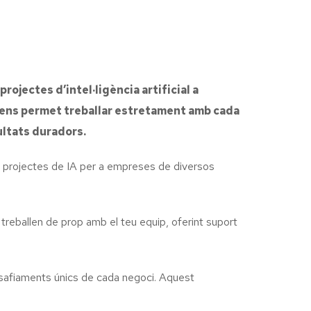
ojectes d’intel·ligència artificial a
xò ens permet treballar estretament amb cada
ultats duradors.
e projectes de IA per a empreses de diversos
 treballen de prop amb el teu equip, oferint suport
esafiaments únics de cada negoci. Aquest