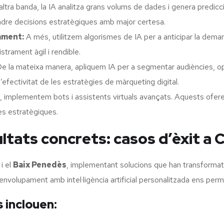
ltra banda, la IA analitza grans volums de dades i genera predicc
endre decisions estratègiques amb major certesa.
ament:
A més, utilitzem algorismes de IA per a anticipar la demanda
trament àgil i rendible.
e la mateixa manera, apliquem IA per a segmentar audiències, op
l’efectivitat de les estratègies de màrqueting digital.
 implementem bots i assistents virtuals avançats. Aquests ofere
es estratègiques.
ltats concrets: casos d’èxit a C
i el
Baix Penedès
, implementant solucions que han transformat e
envolupament amb intel·ligència artificial personalitzada ens perm
 inclouen: