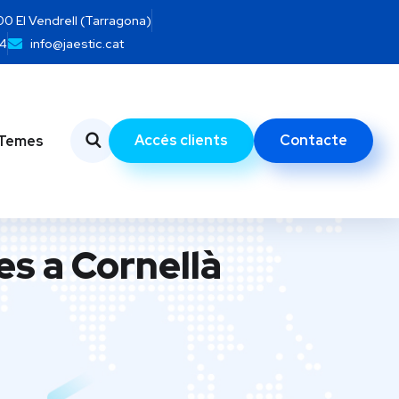
700 El Vendrell (Tarragona)
14
info@jaestic.cat
Accés clients
Contacte
Temes
s a Cornellà