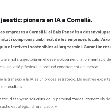
estic: pioners en IA a Cornellà.
s empreses a Cornellà i el Baix Penedès a desenvolupar pr
mitat i compromís amb l’èxit de les empreses locals. Ai
guin efectives i sostenibles a llarg termini. Garantim res
 una àmplia trajectòria en el desenvolupament i implementació d
b una visió pràctica i un profund coneixement del mercat.
la transició a la IA és un procés estratègic. Els nostres experts
 de resultats.
stic, dissenyem solucions de IA personalitzades, atenent els d
actiu estratègic i diferenciador.»