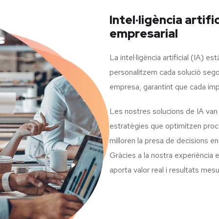
Intel·ligència artifi
empresarial
La intel·ligència artificial (IA) 
personalitzem cada solució sego
empresa, garantint que cada imple
Les nostres solucions de IA van 
estratègies que optimitzen proce
milloren la presa de decisions 
Gràcies a la nostra experiència 
aporta valor real i resultats mes