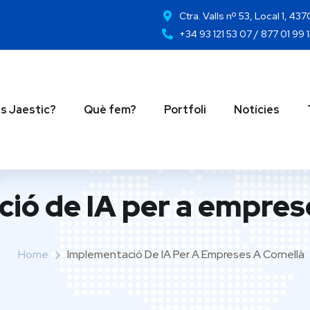
Ctra. Valls nº 53, Local 1, 43
+34 93 121 53 07 / 877 01 99 
s Jaestic?
Què fem?
Portfoli
Notícies
ió de IA per a emprese
Home
Implementació De IA Per A Empreses A Cornellà