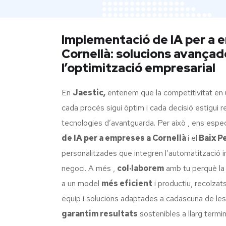
Implementació de IA per a 
Cornellà: solucions avançad
l’optimització empresarial
En
Jaestic,
entenem que la competitivitat en 
cada procés sigui òptim i cada decisió estigui r
tecnologies d’avantguarda. Per això , ens espec
de IA per a empreses a Cornellà
i el
Baix P
personalitzades que integren l’automatització int
negoci. A més ,
col·laborem
amb tu perquè l
a un model
més eficient
i productiu, recolzats
equip i solucions adaptades a cadascuna de les 
garantim resultats
sostenibles a llarg termin