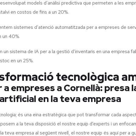
envolupat models d’anàlisi predictiva que permeten a les empres
talvi en costos de fins a un 20%.
tem sistemes d’atenció automatitzada per a empreses de serveis
en un 40%.
un sistema de IA per a la gestió d’inventaris en una empresa fabr
estoc en un 25%.
nsformació tecnològica a
 a empreses a Cornellà: presa l
 artificial en la teva empresa
ologia; és una eina estratègica que pot transformar cada aspecte 
 posem a la teva disposició el nostre equip d’experts i un enfoca
ar la teva empresa al següent nivell, el nostre equip és aquí per a