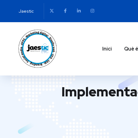
Jaestic
Inici
Què é
Implementac