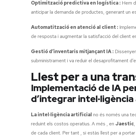
Optimització predictiva en logística :
Hem des
anticipar la demanda de productes, generant un es
Automatització en atenció al client :
Implemen
de resposta i augmentar la satisfacció del client 
Gestió d’inventaris mitjançant IA :
Dissenyem 
subministrament i va reduir el desaprofitament d’
Llest per a una tra
Implementació de IA per
d’integrar intel·ligència
La intel·ligència artificial
no és només una tecn
reduint els costos operatius. A més , en
Jaestic
,
de cada client. Per tant , si estàs llest per a port