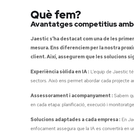
Què fem?
Avantatges competitius amb ja
Jaestic s’ha destacat com una de les primere
mesura. Ens diferenciem per la nostra proxi
client. Així, assegurem que les solucions si
Experiència sòlida en IA :
L’equip de Jaestic té
sectors. Això ens permet abordar cada projecte am
Assessorament i acompanyament :
Sabem que 
en cada etapa: planificació, execució i monitoratge
Solucions adaptades a cada empresa :
En Jae
enfocament assegura que la IA es convertirà en un 