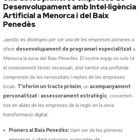
Desenvolupament amb Intel·ligència
Artificial a Menorca i del Baix
Penedès
Jaestic es distingeix per ser una de les empreses pioneres a
oferir
desenvolupament de programari especialitzat
a
Menorca la zona del Baix Penedès. El nostre equip no sols té
el coneixement tècnic necessari, sinó també una profunda
comprensió de les necessitats i reptes de les empreses
locals.
T’oferim un tracte pròxim
, un
acompanyament
personalitzat
i
assessorament estratègic
, convertint-
nos en aliats de les empreses de la regió en la seva
transformació digital.
Pioners al Baix Penedès:
Vam ser de les primeres
empreses a oferir solucions avançades de