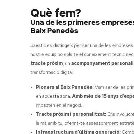
Què fem?
Una de les primeres empreses 
Baix Penedès
Jaestic es distingeix per ser una de les empreses
nostre equip no sols té el coneixement tècnic nec
tracte pròxim
, un
acompanyament personali
transformació digital.
Pioners al Baix Penedès:
Vam ser de les pri
en aquesta zona.
Amb més de 15 anys d’exp
impacten en el negoci.
Tracte pròxim i personalitzat:
Ens involucre
la mà amb tu, oferint-te assessorament estrat
Infraestructura d’última generació:
Compte