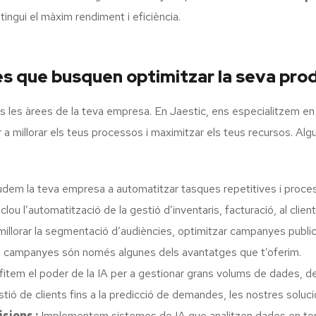
ingui el màxim rendiment i eficiència.
es que busquen optimitzar la seva prod
totes les àrees de la teva empresa. En Jaestic, ens especialitzem e
a millorar els teus processos i maximitzar els teus recursos. Algu
dem la teva empresa a automatitzar tasques repetitives i process
ou l’automatització de la gestió d’inventaris, facturació, al client,
millorar la segmentació d’audiències, optimitzar campanyes publici
ió de campanyes són només algunes dels avantatges que t’oferim.
item el poder de la IA per a gestionar grans volums de dades, det
tió de clients fins a la predicció de demandes, les nostres soluc
isions :
Implementem sistemes de IA que analitzen dades en temp