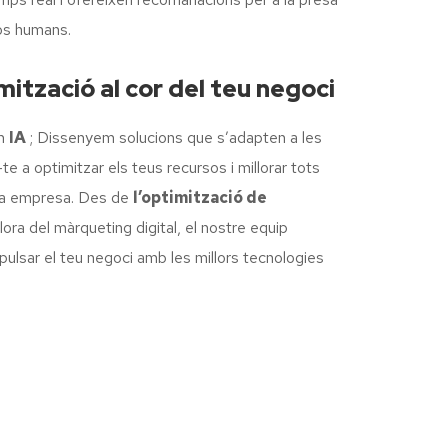
sos humans.
imització al cor del teu negoci
em
IA
; Dissenyem solucions que s’adapten a les
te a optimitzar els teus recursos i millorar tots
eva empresa. Des de
l’optimització de
llora del màrqueting digital, el nostre equip
pulsar el teu negoci amb les millors tecnologies