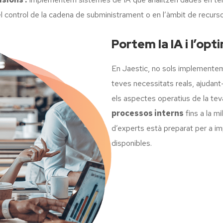
n el control de la cadena de subministrament o en l’àmbit de recur
Portem la IA i l’opt
En Jaestic, no sols implement
teves necessitats reals, ajudant-
els aspectes operatius de la t
processos interns
fins a la mi
d’experts està preparat per a im
disponibles.