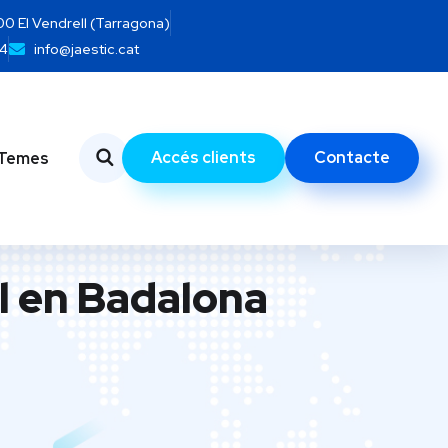
700 El Vendrell (Tarragona)
14
info@jaestic.cat
Accés clients
Contacte
Temes
al en Badalona