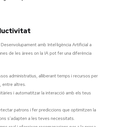
uctivitat
n Desenvolupament amb Intel·ligència Artificial a
nes de les àrees on la IA pot fer una diferència
os administratius, alliberant temps i recursos per
 entre altres.
tàries i automatitzar la interacció amb els teus
ectar patrons i fer prediccions que optimitzen la
ions s’adapten a les teves necessitats.
s real i ofereixen recomanacions per a la presa