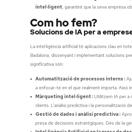
intel·ligent
, garantint que la seva empresa obt
Com ho fem?
Solucions de IA per a empres
La intel·ligència artificial té aplicacions clau en 
Badalona, dissenyant i implementant solucions per 
significativa són:
Automatització de processos interns :
Aju
a enfocar-te en el que realment importa. Això incl
Màrqueting intel·ligent :
Utilitzem IA per a 
clients. L’anàlisi predictiva i la personalitzac
Gestió de dades i anàlisi predictiva :
Aprof
presa de decisions estratègiques. Des de la ges
Intel·ligència Artificial en la presa de dec