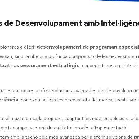
de Desenvolupament amb Intel·ligència
 pioneres a oferir
desenvolupament de programari especial
essari, sinó també una profunda comprensió de les necessitats i
tzat
i
assessorament estratègic
, convertint-nos en aliats d
meres empreses a oferir solucions avançades de desenvolupam
eriència
, coneixem a fons les necessitats del mercat local i sa
m al màxim en cada projecte, adaptant les nostres solucions a les
ègic i acompanyament durant tot el procés d’implementació.
m amb la tecnologia més avançada per a oferir solucions de
p