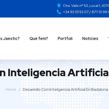
Ctra. Valls nº 53, Local 1, 43
+34 93 121 53 07 / 877 01 99 
s Jaestic?
Què fem?
Portfoli
Notícies
n Inteligencia Artifici
Home
Desarrollo Con Inteligencia Artificial En Badalona