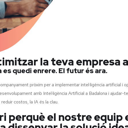
ptimitzar la teva empresa 
es quedi enrere. El futur és ara.
companyament pròxim per a implementar intel·ligència artificial i 
esenvolupament amb Intel·ligència Artificial a Badalona i ajudar-te a
 reduir costos, la IA és la clau.
i perquè el nostre equip 
dissenyar la solució idea