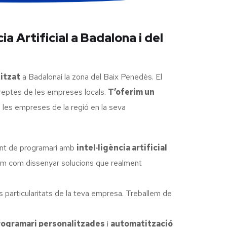
 Artificial a Badalona i del
itzat
a Badalonai la zona del Baix Penedès. El
 reptes de les empreses locals.
T’oferim un
e les empreses de la regió en la seva
ent de programari amb
intel·ligència artificial
bem com dissenyar solucions que realment
 particularitats de la teva empresa. Treballem de
rogramari personalitzades
i
automatització