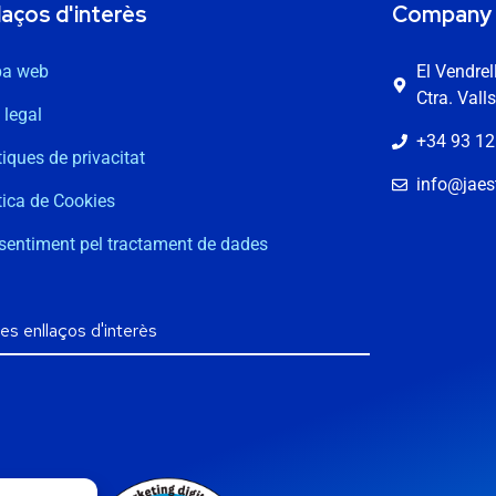
laços d'interès
Company
a web
El Vendre
Ctra. Vall
 legal
+34 93 12
tiques de privacitat
info@jaest
tica de Cookies
sentiment pel tractament de dades