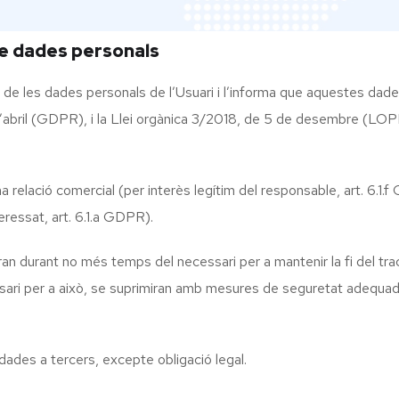
e dades personals
de les dades personals de l’Usuari i l’informa que aquestes dade
bril (GDPR), i la Llei orgànica 3/2018, de 5 de desembre (LOPDGD
a relació comercial (per interès legítim del responsable, art. 6.
ressat, art. 6.1.a GDPR).
an durant no més temps del necessari per a mantenir la fi del tra
essari per a això, se suprimiran amb mesures de seguretat adequade
ades a tercers, excepte obligació legal.