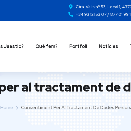
Ctra. Valls nº 53, Local 1, 43
+34 93 121 53 07 / 877 01 99 
s Jaestic?
Què fem?
Portfoli
Notícies
er al tractament de 
Home
Consentiment Per Al Tractament De Dades Person