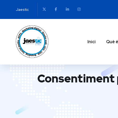
Jaestic
Inici
Què é
Consentiment p