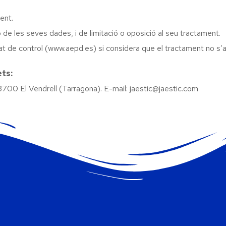
ent.
ió de les seves dades, i de limitació o oposició al seu tractament.
at de control (www.aepd.es) si considera que el tractament no s’aj
ets:
3700 El Vendrell (Tarragona). E-mail: jaestic@jaestic.com