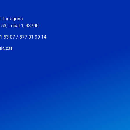
ll Tarragona
s 53, Local 1, 43700
1 53 07 / 877 01 99 14
ic.cat