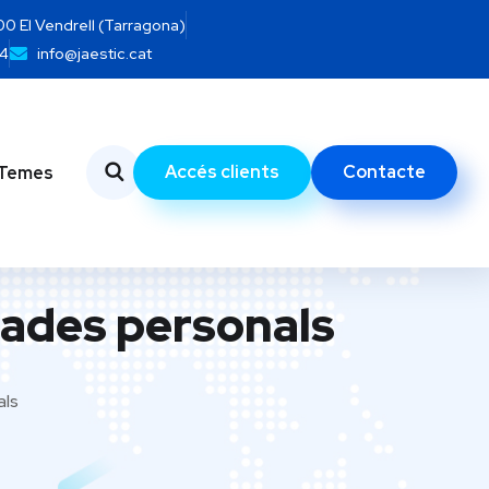
700 El Vendrell (Tarragona)
14
info@jaestic.cat
Accés clients
Contacte
Temes
dades personals
als