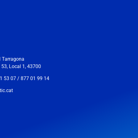
ll Tarragona
s 53, Local 1, 43700
1 53 07 / 877 01 99 14
ic.cat