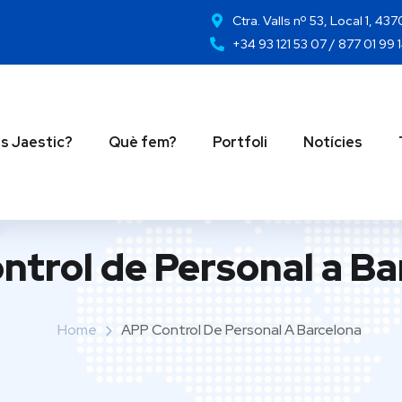
Ctra. Valls nº 53, Local 1, 43
+34 93 121 53 07 / 877 01 99 
s Jaestic?
Què fem?
Portfoli
Notícies
ntrol de Personal a Ba
Home
APP Control De Personal A Barcelona