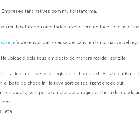
a Empreses tant natives com multiplataforma.
ns multiplataforma orientades a les diferents facetes dins d’un
pulse
, s’a desenvolupat a causa del canvi en la normativa del règi
ri i la ubicació dels teus empleats de manera ràpida i senzilla.
s ubicacions del personal, registra les hores extres i absentisme d
 el botó de check-In i la teva sortida realitzant check-out.
t temporals, com per exemple, per a registrar l’hora del desdejun
ador.
uleta.