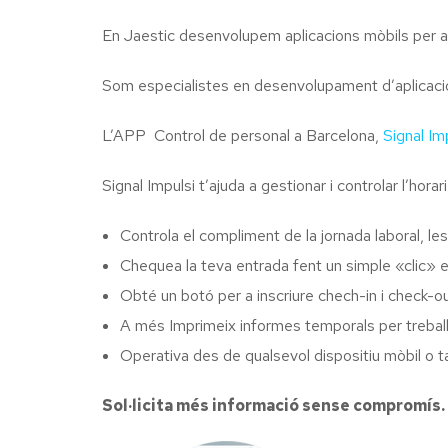
En Jaestic desenvolupem aplicacions mòbils per 
Som especialistes en desenvolupament d’aplicacio
L’APP Control de personal a Barcelona,
Signal Im
Signal Impulsi t’ajuda a gestionar i controlar l’hora
Controla el compliment de la jornada laboral, le
Chequea la teva entrada fent un simple «clic» en
Obté un botó per a inscriure chech-in i check-ou
A més Imprimeix informes temporals per treball
Operativa des de qualsevol dispositiu mòbil o ta
Sol·licita més informació sense compromís.