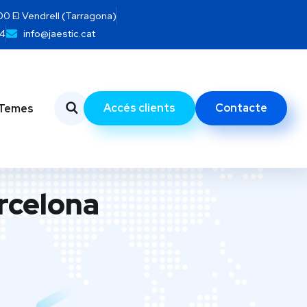
700 El Vendrell (Tarragona)
14
info@jaestic.cat
Accés clients
Contacte
Temes
rcelona