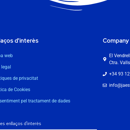
laços d'interès
Company
a web
El Vendre
Ctra. Vall
 legal
+34 93 12
tiques de privacitat
info@jaest
tica de Cookies
sentiment pel tractament de dades