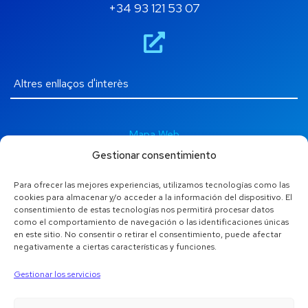
+34 93 121 53 07
Mapa Web
Gestionar consentimiento
Avís Legal
Para ofrecer las mejores experiencias, utilizamos tecnologías como las
cookies para almacenar y/o acceder a la información del dispositivo. El
Política de privacitat
consentimiento de estas tecnologías nos permitirá procesar datos
como el comportamiento de navegación o las identificaciones únicas
en este sitio. No consentir o retirar el consentimiento, puede afectar
Política de cookies
negativamente a ciertas características y funciones.
Consentiment per al tractament de dades personals
Gestionar los servicios